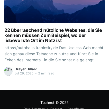
22 überraschend nützliche Websites, die Sie
kennen müssen Zum Beispiel, wo der
liebevollste Ort im Netz ist
https://autohaus-kapinsky.de Das Useless Web macht
sich genau diese Tatsache zunutze und führt Sie in
Ecken des Internets, in die Sie sonst nie gelangt
wären. Wenn Sie die Website besuchen, müssen Sie
Dreyer Dillard
lediglich auf die Schaltfläche „Bitte“ tippen und
Jul 29, 2025
•
2 min read
gelangen zu einer vollständig zufälligen Website.
Diese Websites mögen auf
Technet
© 2026
Data & privacy
Contact
Contribute →